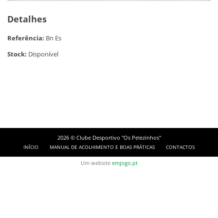
Detalhes
Referência:
Bn Es
Stock:
Disponível
2026 © Clube Desportivo "Os Pelezinhos"
INÍCIO
MANUAL DE ACOLHIMENTO E BOAS PRÁTICAS
CONTACTOS
Um website
emjogo.pt