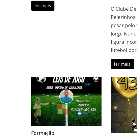
ler mais
O Clube De
Pelezinhos"
pesar pelo
Jorge Nuno 
figura inco
futebol po
ler mais
Formação