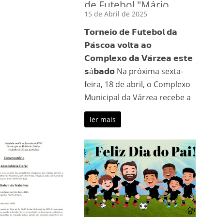
de Futebol "Mário
15 de Abril de 2025
Mestre" 2025
𝗧𝗼𝗿𝗻𝗲𝗶𝗼 𝗱𝗲 𝗙𝘂𝘁𝗲𝗯𝗼𝗹 𝗱𝗮
𝗣𝗮́𝘀𝗰𝗼𝗮 𝘃𝗼𝗹𝘁𝗮 𝗮𝗼
𝗖𝗼𝗺𝗽𝗹𝗲𝘅𝗼 𝗱𝗮 𝗩𝗮́𝗿𝘇𝗲𝗮 𝗲𝘀𝘁𝗲
𝘀á𝗯𝗮𝗱𝗼 Na próxima sexta-
feira, 18 de abril, o Complexo
Municipal da Várzea recebe a
ler mais