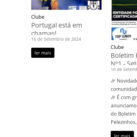
Clube
Portugal está em
chamas!
16 de Setembro de 2024
Clube
ler mais
Boletim 
Nº1 - Se
10 de Setem
🎉 Novidad
comunidade
🎉 É com g
anunciamo
do Boletim
Pelezinhos,
ler mais