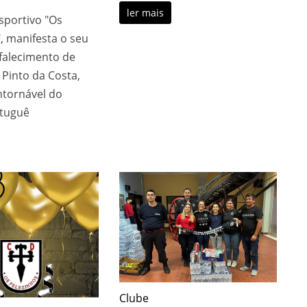
ler mais
sportivo "Os
, manifesta o seu
 falecimento de
Pinto da Costa,
ntornável do
rtuguê
Clube