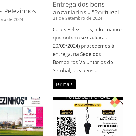
Entrega dos bens
s Pelezinhos
angariados - "Portugal
21 de Setembro de 2024
bro de 2024
está em chamas!"
Caros Pelezinhos, Informamos
que ontem (sexta-feira -
20/09/2024) procedemos à
entrega, na Sede dos
Bombeiros Voluntários de
Setúbal, dos bens a
ler mais