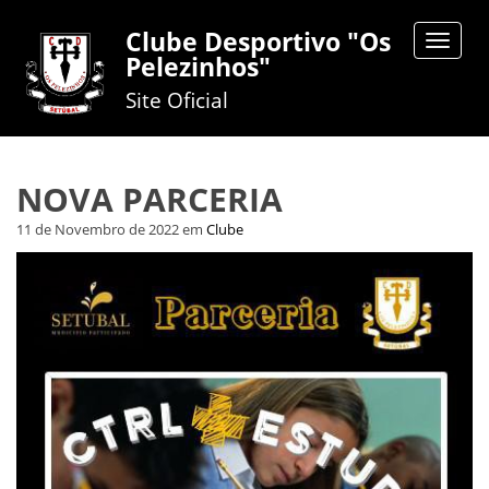
Clube Desportivo "Os
Toggle
Pelezinhos"
navigat
Site Oficial
NOVA PARCERIA
11 de Novembro de 2022
em
Clube