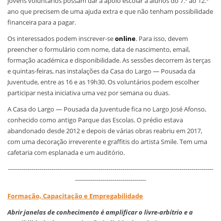
jovens voluntários possam dar a apoio escolar a alunos do 7.º ao 12.º
ano que precisem de uma ajuda extra e que não tenham possibilidade
financeira para a pagar.
Os interessados podem inscrever-se
online
. Para isso, devem
preencher o formulário com nome, data de nascimento, email,
formação académica e disponibilidade. As sessões decorrem às terças
e quintas-feiras, nas instalações da Casa do Largo — Pousada da
Juventude, entre as 16 e as 19h30. Os voluntários podem escolher
participar nesta iniciativa uma vez por semana ou duas.
A Casa do Largo — Pousada da Juventude fica no Largo José Afonso,
conhecido como antigo Parque das Escolas. O prédio estava
abandonado desde 2012 e depois de várias obras reabriu em 2017,
com uma decoração irreverente e graffitis do artista Smile. Tem uma
cafetaria com esplanada e um auditório.
--------------------------------------------------------------------------------------------------------
------------------------------------
Formação, Capacitação e Empregabilidade
Abrir janelas de conhecimento é amplificar o livre-arbítrio e a