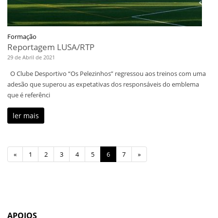
Formação
Reportagem LUSA/RTP
29 de Abril de 2021
O Clube Desportivo “Os Pelezinhos” regressou aos treinos com uma
adesão que superou as expetativas dos responsáveis do emblema
que é referênci
ler mais
«
1
2
3
4
5
6
7
»
APOIOS